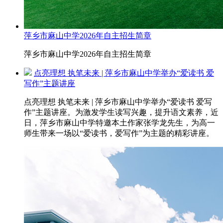
萍乡市麻山中学2026年自主招生简章
萍乡市麻山中学2026年自主招生简章
点亮理想 执笔未来 | 萍乡市麻山中学举办“爱读书 爱
写作”主题讲座
点亮理想 执笔未来 | 萍乡市麻山中学举办“爱读书 爱写
作”主题讲座。为激发学生读写兴趣，提升语文素养，近
日，萍乡市麻山中学特邀本土作家张学龙先生，为高一
师生带来一场以“爱读书，爱写作”为主题的精彩讲座。